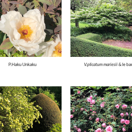
P.Haku Unkaku
V.plicatum mariesii
& le ba