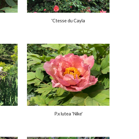
'Ctesse du Cayla
P.x lutea 'Nike'