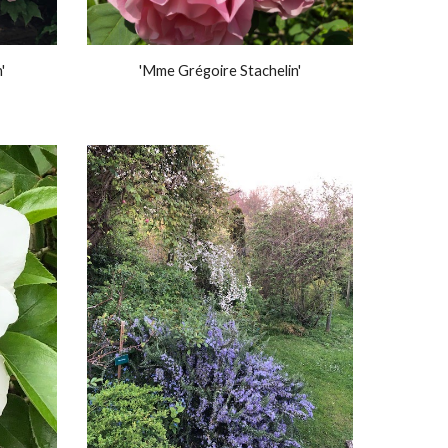
'
'Mme Grégoire Stachelin'