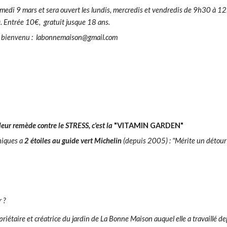
samedi 9 mars
et sera o
uvert les lundis, mercredis et vendredis de 9h30 à 
. Entrée 10€, gratuit jusque 18 ans.
le bienvenu : labonnemaison@gmail.com
lleur remède contre le STRESS, c'est la
"VITAMIN GARDEN"
aniques a
2 étoiles au guide vert Michelin
(depuis 2005) : "Mérite un détour !
r ?
riétaire et créatrice du jardin de La Bonne Maison auquel elle a travaillé d