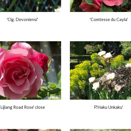
'Clg. Devoniensi'
'Comtesse du Cayla'
'Lijiang Road Rose' close
P.'Haku Unkaku'