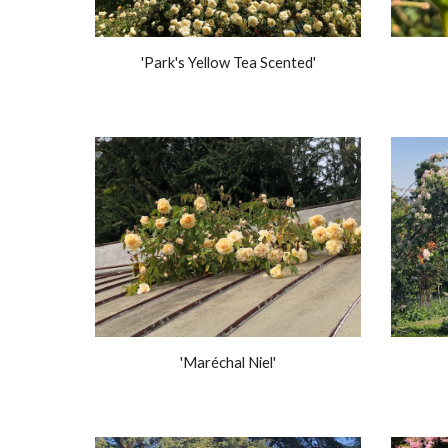
'Park's Yellow Tea Scented'
'Maréchal Niel'