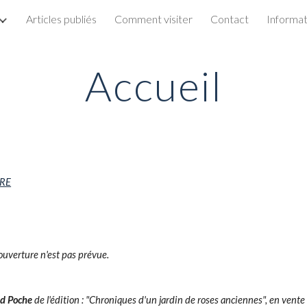
Articles publiés
Comment visiter
Contact
Informa
ip to main content
Skip to navigat
Accueil
ERE
éouverture n'est pas prévue.
d Poche
de l'édition : "Chroniques d'un jardin de roses anciennes", en vent