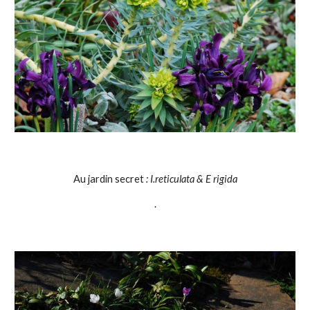
Au jardin secret
 : I.reticulata & E rigida
.