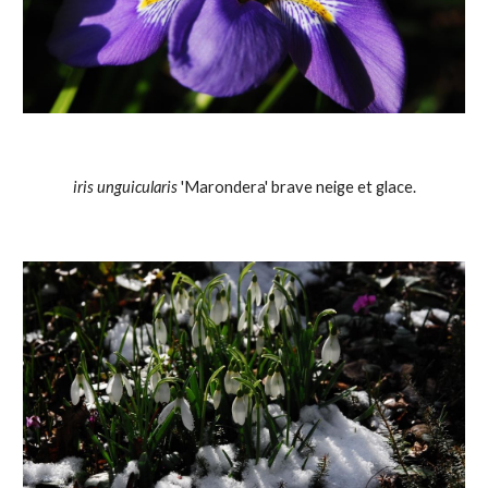
iris unguicularis
 'Marondera' brave neige et glace.