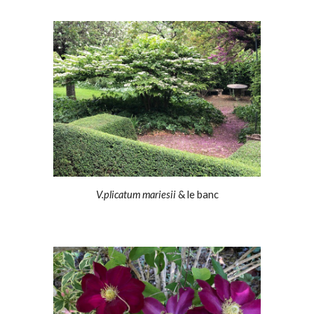
V.plicatum mariesii
& le banc