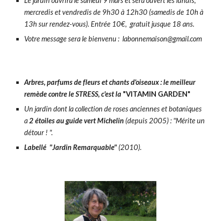
Le jardin ouvrira le samedi 9 mars
et sera o
uvert les lundis,
mercredis et vendredis de 9h30 à 12h30 (samedis de 10h à
13h sur rendez-vous). Entrée 10€, gratuit jusque 18 ans.
Votre message sera le bienvenu : labonnemaison@gmail.com
Arbres, parfums de fleurs et chants d'oiseaux : le meilleur
remède contre le STRESS, c'est la
"VITAMIN GARDEN"
Un jardin dont la collection de roses anciennes et botaniques
a
2 étoiles au guide vert Michelin
(depuis 2005) : "Mérite un
détour ! ".
Labellé "Jardin Remarquable"
(2010).